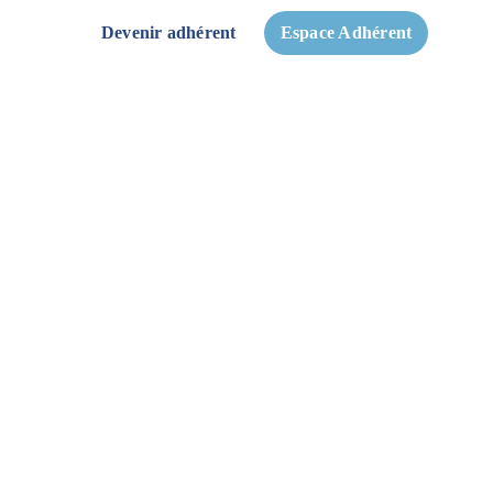
Devenir adhérent
Espace Adhérent
Fiscalité
Avantages
Actualités
Contact