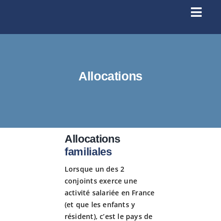
Passer
au
Toggl
contenu
Navig
Se conn
Allocations
Accueil
À prop
Allocations
Santé
familiales
Lorsque un des 2
Licenc
conjoints exerce une
activité salariée en France
(et que les enfants y
Infos p
résident), c’est le pays de