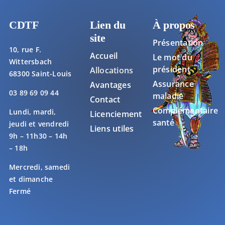
CDTF
Lien du
À propos
site
Présentation
10, rue F.
Accueil
Le mot du
Wittersbach
président
Allocations
68300 Saint-Louis
Assurance
Avantages
03 89 69 09 44
maladie
Contact
Complémentaire
Lundi, mardi,
Licenciement
santé
jeudi et vendredi
Liens utiles
9h – 11h30 – 14h
– 18h
Mercredi, samedi
et dimanche
Fermé