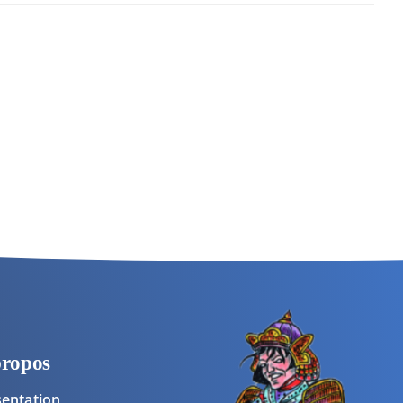
propos
sentation