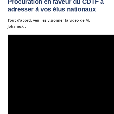
Procuration en faveur du CDTF à
adresser à vos élus nationaux
Fiscalit
Tout d’abord, veuillez visionner la vidéo de M.
Johaneck :
Avanta
Actuali
Adhére
Contact