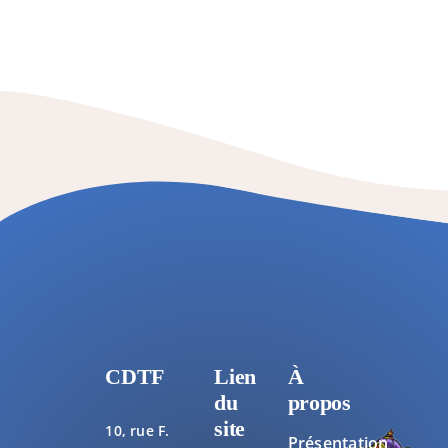
CDTF
Lien
À
du
propos
site
10, rue F.
Présentation