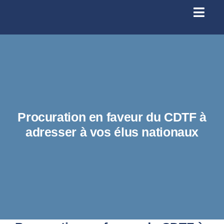
Passer
au
Toggl
contenu
Navig
Se conn
Accueil
À prop
Procuration en faveur du CDTF à
adresser à vos élus nationaux
Santé
Licenc
Infos p