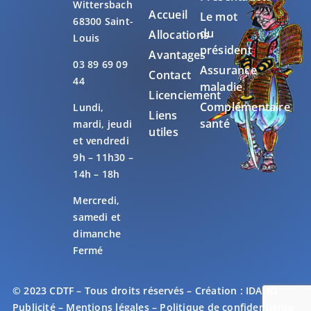
Wittersbach
Accueil
Le mot
68300 Saint-
du
Allocations
Louis
président
Avantages
03 89 69 09
Assurance
Contact
44
maladie
Licenciement
Complémentaire
Lundi,
Liens
santé
mardi, jeudi
utiles
et vendredi
9h – 11h30 –
14h – 18h
Mercredi,
samedi et
dimanche
Fermé
© 2023 CDTF – Tous droits réservés – Création :
IDAHO
Publicité
–
Mentions légales
–
Politique de confidentialité