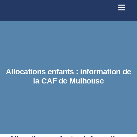
Passer
au
Toggl
contenu
Navig
Se conn
Accueil
À prop
Allocations enfants : information de
la CAF de Mulhouse
Santé
Licenc
Infos p