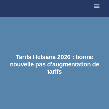
Passer
au
Toggl
contenu
Navig
Se conn
Accueil
À prop
Tarifs Helsana 2026 : bonne
nouvelle pas d’augmentation de
Santé
tarifs
Licenc
Infos p