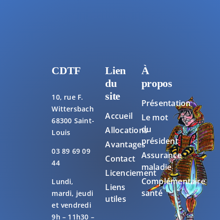
CDTF
Lien
À
du
propos
site
10, rue F.
Présentation
Wittersbach
Accueil
Le mot
68300 Saint-
du
Allocations
Louis
président
Avantages
03 89 69 09
Assurance
Contact
44
maladie
Licenciement
Complémentaire
Lundi,
Liens
santé
mardi, jeudi
utiles
et vendredi
9h – 11h30 –