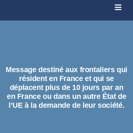
Passer
au
Toggl
contenu
Navig
Se conn
Accueil
À prop
Message destiné aux frontaliers qui
résident en France et qui se
Santé
déplacent plus de 10 jours par an
en France ou dans un autre État de
l’UE à la demande de leur société.
Licenc
Infos p