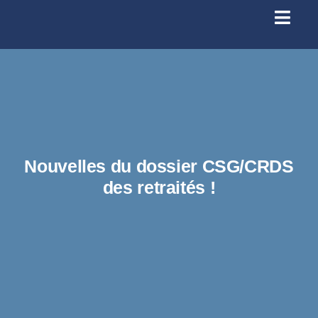
Passer
au
Toggl
contenu
Navig
Se conn
Accueil
À prop
Nouvelles du dossier CSG/CRDS
des retraités !
Santé
Licenc
Infos p