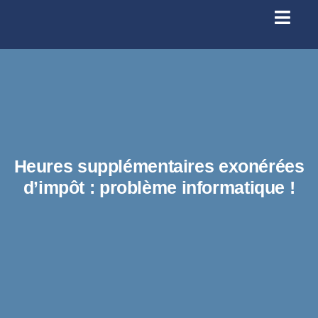
Passer
au
Toggl
contenu
Navig
Se conn
Accueil
À prop
Heures supplémentaires exonérées
d’impôt : problème informatique !
Santé
Licenc
Infos p