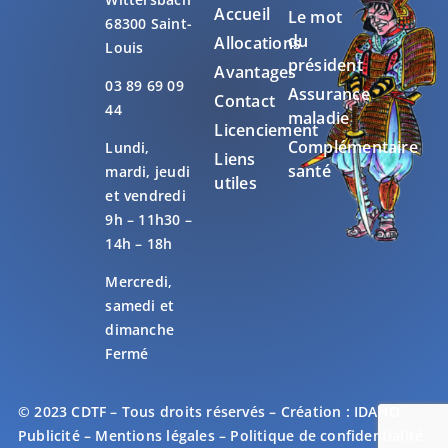
Accueil
Le mot
68300 Saint-
du
Allocations
Louis
président
Avantages
03 89 69 09
Assurance
Contact
44
maladie
Licenciement
Complémentaire
Lundi,
Liens
santé
mardi, jeudi
utiles
et vendredi
9h – 11h30 –
14h – 18h
Mercredi,
samedi et
dimanche
Fermé
© 2023 CDTF – Tous droits réservés – Création :
IDAHO
Publicité
–
Mentions légales
–
Politique de confidentialité