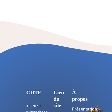
CDTF
Lien
À
du
propos
site
10, rue F.
Présentation
Wittersbach