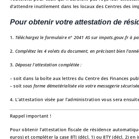
d’attendre inutilement dans les locaux des Centres des i
Pour obtenir votre attestation de rés
1.
T
éléchargez le formulaire n°
2041 AS sur impots.gouv.fr à par
2.
C
omplétez les 4 volets du document, en précisant bien l’ann
3.
D
éposez l’attestation complétée :
– soit dans la boîte aux lettres du Centre des Finances pub
– soit
sous forme dématérialisée via votre messagerie sécurisée 
4. L’attestation visée par l’administration vous sera ensuit
Rappel important !
P
our obtenir
l’
attestation
fiscale de résidence
automatique
euros
)
et
compléter la case
8TJ
(décl. 1) ou 8TY (décl. 2) en