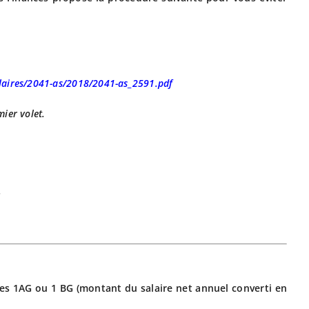
ulaires/2041-as/2018/2041-as_2591.pdf
ier volet.
.
nes 1AG
ou 1 BG (
montant du salaire net
annuel
converti en