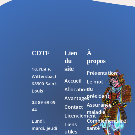
CDTF
Lien
À
du
propos
site
10, rue F.
Présentation
Wittersbach
Accueil
Le mot
68300 Saint-
du
Allocations
Louis
président
Avantages
03 89 69 09
Assurance
Contact
44
maladie
Licenciement
Complémentaire
Lundi,
Liens
santé
mardi, jeudi
utiles