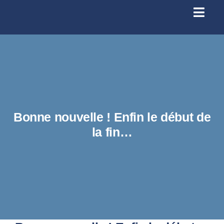
Passer
au
Toggl
contenu
Navig
Se conn
Accueil
À prop
Bonne nouvelle ! Enfin le début de
la fin…
Santé
Licenc
Infos p