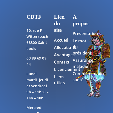
CDTF
Lien
À
du
propos
site
10, rue F.
Présentation
Wittersbach
Accueil
Le mot
68300 Saint-
du
Allocations
Louis
président
Avantages
03 89 69 09
Assurance
Contact
44
maladie
Licenciement
Complémentaire
Lundi,
Liens
santé
mardi, jeudi
utiles
et vendredi
9h – 11h30 –
14h – 18h
Mercredi,