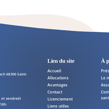
Lien du site
À 
Accueil
Pré
bach 68300 Saint-
Allocations
Le 
Avantages
Ass
Contact
Com
san
i et vendredi
Licenciement
 18h
Liens utiles