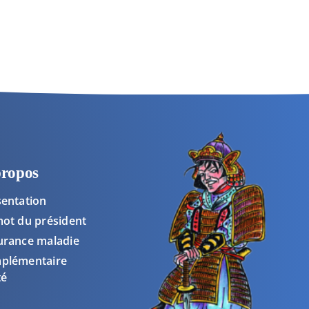
propos
sentation
mot du président
urance maladie
plémentaire
té