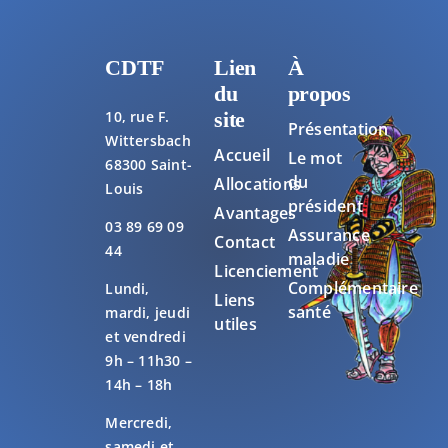
CDTF
Lien
À
du
propos
10, rue F.
site
Présentation
Wittersbach
Accueil
Le mot
68300 Saint-
du
Allocations
Louis
président
Avantages
03 89 69 09
Assurance
Contact
44
maladie
Licenciement
Complémentaire
Lundi,
Liens
santé
mardi, jeudi
utiles
et vendredi
9h – 11h30 –
14h – 18h
Mercredi,
samedi et