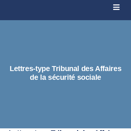
Passer
au
Toggl
contenu
Navig
Se conn
Accueil
À prop
Lettres-type Tribunal des Affaires
de la sécurité sociale
Santé
Licenc
Infos p