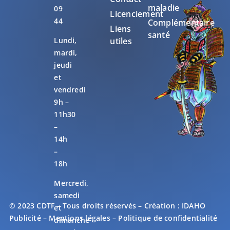
maladie
09
Licenciement
44
Complémentaire
Liens
santé
Lundi,
utiles
mardi,
jeudi
et
vendredi
9h –
11h30
–
14h
–
18h
Mercredi,
samedi
© 2023 CDTF – Tous droits réservés – Création :
IDAHO
et
Publicité
–
Mentions légales
–
Politique de confidentialité
dimanche