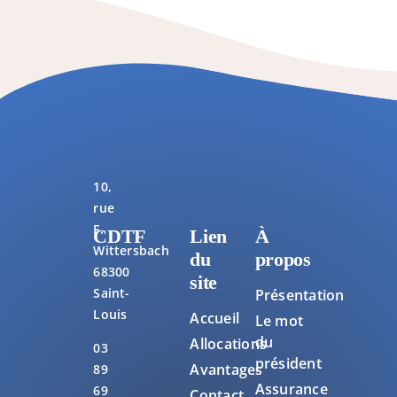
10,
rue
F.
CDTF
Lien
À
Wittersbach
du
propos
68300
site
Saint-
Présentation
Louis
Accueil
Le mot
du
Allocations
03
président
Avantages
89
Assurance
69
Contact