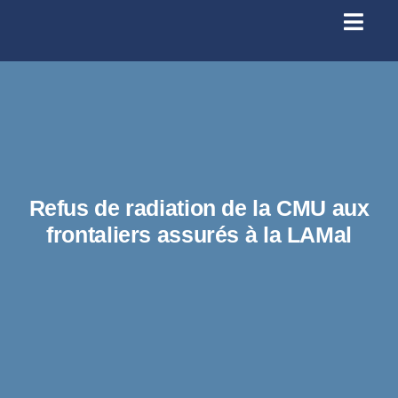
Passer
au
Toggl
contenu
Navig
Se conn
Accueil
À prop
Refus de radiation de la CMU aux
frontaliers assurés à la LAMal
Santé
Licenc
Infos p