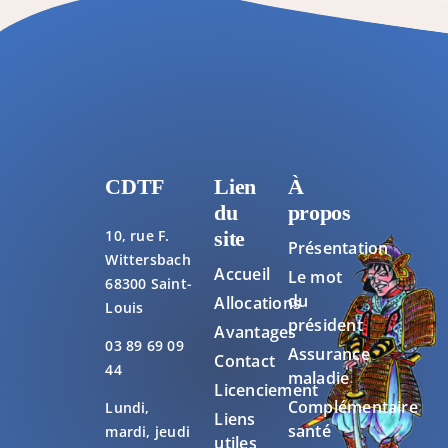
CDTF
Lien
À
du
propos
10, rue F.
site
Présentation
Wittersbach
Accueil
Le mot
68300 Saint-
du
Allocations
Louis
président
Avantages
03 89 69 09
Assurance
Contact
44
maladie
Licenciement
Complémentaire
Lundi,
Liens
santé
mardi, jeudi
utiles