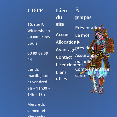
CDTF
Lien
À
du
propos
site
10, rue F.
Présentation
Wittersbach
Accueil
Le mot
68300 Saint-
du
Allocations
Louis
président
Avantages
03 89 69 09
Assurance
Contact
44
maladie
Licenciement
Complémentaire
Lundi,
Liens
santé
mardi, jeudi
utiles
et vendredi
9h – 11h30 –
14h – 18h
Mercredi,
samedi et
dimanche