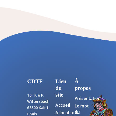
CDTF
Lien
À
du
propos
site
10, rue F.
Présentation
Wittersbach
Accueil
Le mot
68300 Saint-
du
Allocations
Louis