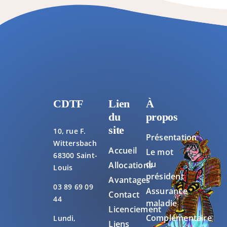
CDTF
Lien
À
du
propos
site
10, rue F.
Présentation
Wittersbach
Accueil
Le mot
68300 Saint-
du
Allocations
Louis
président
Avantages
03 89 69 09
Assurance
Contact
44
maladie
Licenciement
Complémentaire
Lundi,
Liens