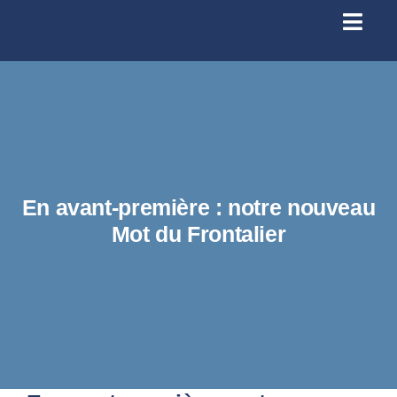
Passer
au
Toggl
contenu
Navig
Se conn
Accueil
À prop
En avant-première : notre nouveau
Mot du Frontalier
Santé
Licenc
Infos p